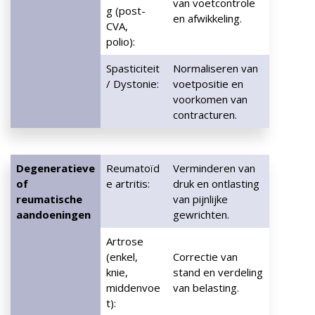
van voetcontrole
g (post-
en afwikkeling.
CVA,
polio):
Spasticiteit
Normaliseren van
/ Dystonie:
voetpositie en
voorkomen van
contracturen.
Degeneratieve
Reumatoïd
Verminderen van
of
e artritis:
druk en ontlasting
reumatische
van pijnlijke
aandoeningen
gewrichten.
Artrose
(enkel,
Correctie van
knie,
stand en verdeling
middenvoe
van belasting.
t):