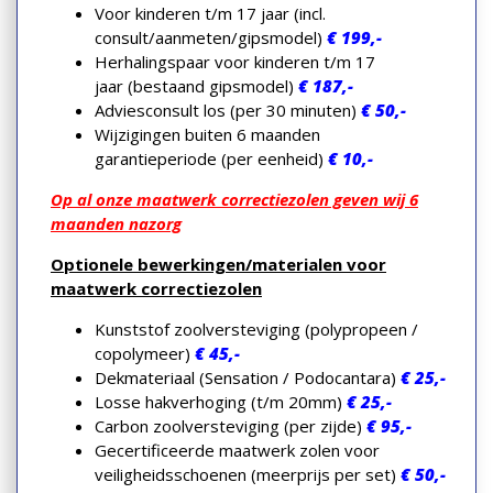
Voor kinderen t/m 17 jaar (incl.
consult/aanmeten/gipsmodel)
€ 199,-
Herhalingspaar voor kinderen t/m 17
jaar (bestaand gipsmodel)
€ 187,-
Adviesconsult los (per 30 minuten)
€ 50,-
Wijzigingen buiten 6 maanden
garantieperiode (per eenheid)
€ 10,-
Op
al onze maatwerk correctiezolen geven wij 6
maanden nazorg
Optionele bewerkingen/materialen voor
maatwerk correctiezolen
Kunststof zoolversteviging (polypropeen /
copolymeer)
€ 45,-
Dekmateriaal (Sensation / Podocantara)
€ 25,-
Losse hakverhoging (t/m 20mm)
€ 25,-
Carbon zoolversteviging (per zijde)
€ 95,-
Gecertificeerde maatwerk zolen voor
veiligheidsschoenen (meerprijs per set)
€ 50,-