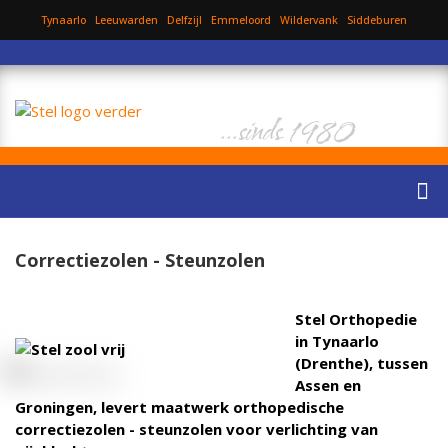
Tynaarlo
Leeuwarden
Delfzijl
Emmeloord
Wildervank
Siddeburen
...sinds 1980
Correctiezolen - Steunzolen
Stel Orthopedie
in Tynaarlo
(Drenthe), tussen
Assen en
Groningen, levert maatwerk orthopedische
correctiezolen - steunzolen voor verlichting van