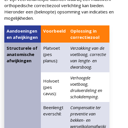
orthopedische correctiezool verlichting kan bieden.
Hieronder een (beknopte) opsomming van indicaties en
mogelijkheden.
Aandoeningen
Voorbeeld
Oplossing in
en afwijkingen
correctiezool
Structurele of
Platvoet
Verzakking van de
anatomische
(pes
voetboog, correctie
afwijkingen
planus):
van lengte- en
dwarsboog.
Verhoogde
Holvoet
voetboog,
(pes
drukverdeling en
cavus):
schokdemping.
Beenlengt
Compensatie ter
everschil:
preventie van
bekken- en
wervelkolomafwijki