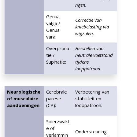
ngen.
Genua
Correctie van
valga /
kniebelasting via
Genua
wigzolen.
vara:
Overprona
Herstellen van
tie /
neutrale voetstand
Supinatie:
tijdens
looppatroon.
Neurologische
Cerebrale
Verbetering van
of musculaire
parese
stabiliteit en
aandoeningen
(CP):
looppatroon.
Spierzwakt
e of
Ondersteuning
verlammin