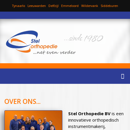
Tynaarlo
Leeuwarden
Delfzijl
Emmeloord
Wildervank
Siddeburen
...sinds 1980
OVER ONS...
Stel Orthopedie BV
is een
innovatieve orthopedisch
instrumentmakerij,