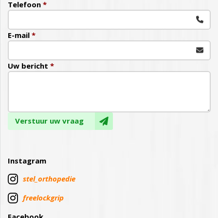
Telefoon
*
E-mail
*
Uw bericht
*
Verstuur uw vraag
Instagram

stel_orthopedie

freelockgrip
Facebook