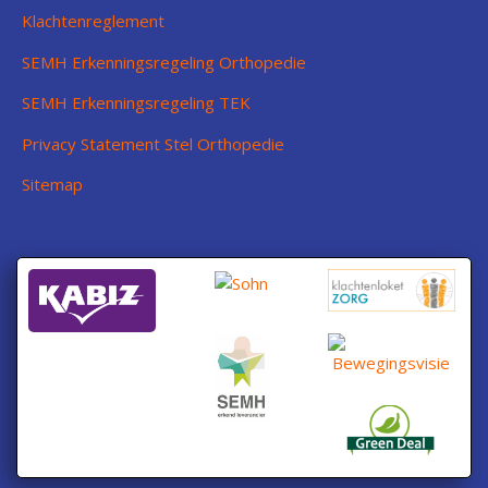
Klachtenreglement
SEMH Erkenningsregeling Orthopedie
SEMH Erkenningsregeling TEK
Privacy Statement Stel Orthopedie
Sitemap