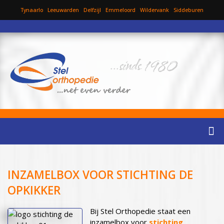
Tynaarlo
Leeuwarden
Delfzijl
Emmeloord
Wildervank
Siddeburen
...sinds 1980
INZAMELBOX VOOR STICHTING DE
OPKIKKER
Bij Stel Orthopedie staat een
inzamelbox voor
stichting