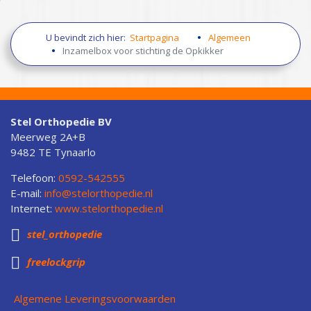
U bevindt zich hier:
Startpagina
Algemeen
Inzamelbox voor stichting de Opkikker
Stel Orthopedie BV
Meerweg 2A+B
9482 TE Tynaarlo
Telefoon:
0592-542555
E-mail:
info@stelorthopedie.nl
Internet:
www.stelorthopedie.nl

stel_orthopedie

freelockgrip
Algemene Leveringsvoorwaarden